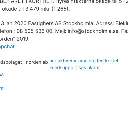
: ÅRET I KORTHET. Hyresintäkterna ökade till 5 12
 ökade till 3 479 mkr (1 265).
3 jan 2020 Fastighets AB Stockholmia. Adress: Bleki
efon : 08 505 536 00. Mejl: info@stockholmia.se. F
Norden" 2019.
apchat
hur aktiverar man studentkortet
kundsupport sos alarm
pa
sm