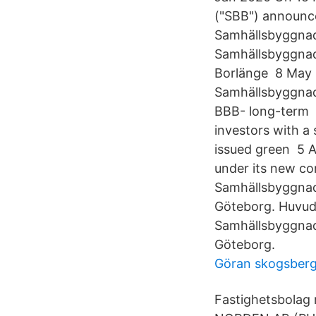
("SBB") announc
Samhällsbyggnad
Samhällsbyggnad
Borlänge 8 May 2
Samhällsbyggnads
BBB- long-term 2
investors with 
issued green 5 A
under its new 
Samhällsbyggna
Göteborg. Huvud
Samhällsbyggna
Göteborg.
Göran skogsber
Fastighetsbolag