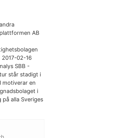
andra
etplattformen AB
tighetsbolagen
: 2017-02-16
nalys SBB -
r står stadigt i
l motiverar en
ggnadsbolaget i
 på alla Sveriges
,
ch