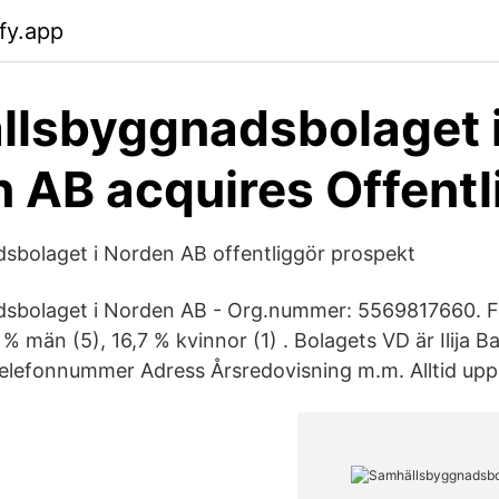
fy.app
lsbyggnadsbolaget 
 AB acquires Offentl
sbolaget i Norden AB offentliggör prospekt
sbolaget i Norden AB - Org.nummer: 5569817660. Fö
 % män (5), 16,7 % kvinnor (1) . Bolagets VD är Ilija Ba
 Telefonnummer Adress Årsredovisning m.m. Alltid upp