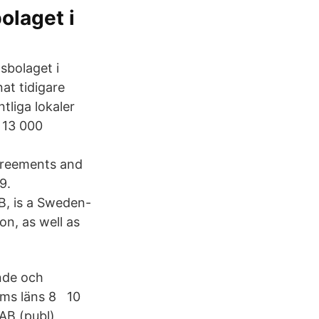
laget i
sbolaget i
at tidigare
tliga lokaler
 13 000
greements and
9.
B, is a Sweden-
n, as well as
ande och
lms läns 8 10
AB (publ)