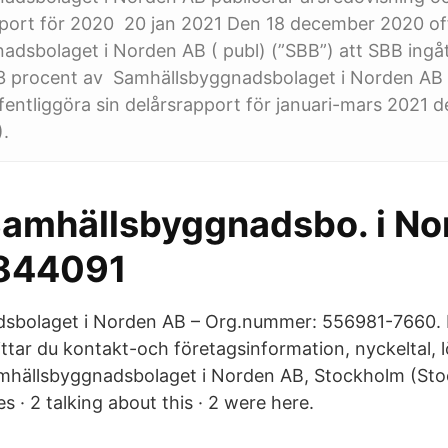
pport för 2020 20 jan 2021 Den 18 december 2020 off
dsbolaget i Norden AB ( publ) (”SBB”) att SBB ingåt
,3 procent av Samhällsbyggnadsbolaget i Norden AB 
entliggöra sin delårsrapport för januari-mars 2021 
).
Samhällsbyggnadsbo. i No
844091
sbolaget i Norden AB – Org.nummer: 556981-7660.
ttar du kontakt-och företagsinformation, nyckeltal, lö
amhällsbyggnadsbolaget i Norden AB, Stockholm (St
s · 2 talking about this · 2 were here.