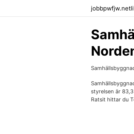
jobbpwfjw.netli
Samhäl
Norden
Samhällsbyggnad
Samhällsbyggnad
styrelsen är 83,3
Ratsit hittar du