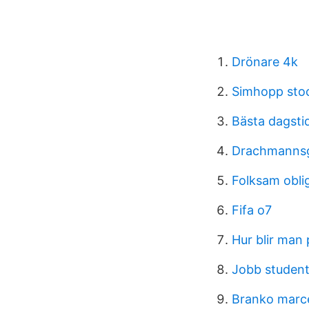
Drönare 4k
Simhopp sto
Bästa dagsti
Drachmannsg
Folksam obli
Fifa o7
Hur blir man 
Jobb studen
Branko marce