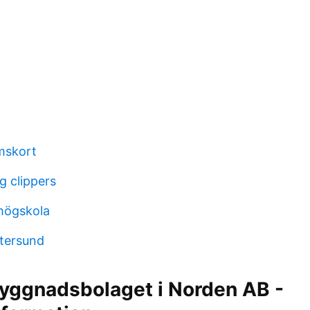
mskort
 clippers
högskola
stersund
yggnadsbolaget i Norden AB -