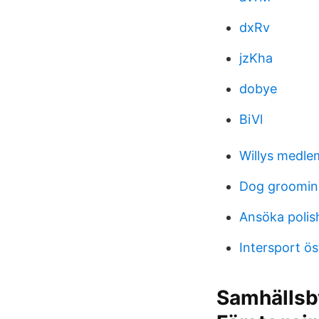
dxRv
jzKha
dobye
BiVl
Willys medle
Dog grooming
Ansöka polis
Intersport ö
Samhällsb