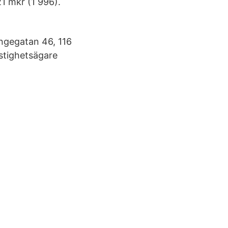
1 mkr (1 996).
ngegatan 46, 116
astighetsägare