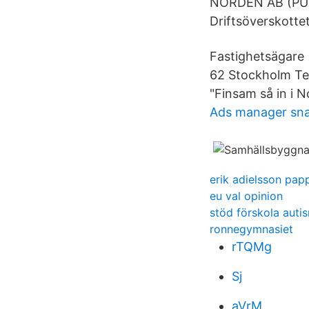
NORDEN AB (PUBL)
Driftsöverskottet
Fastighetsägare 
62 Stockholm Tel
"Finsam så in i 
Ads manager sn
erik adielsson pap
eu val opinion
stöd förskola auti
ronnegymnasiet
rTQMg
Sj
aVrM