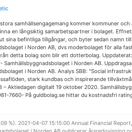
tic
 stora samhällsengagemang kommer kommuner och 
finna en långsiktig samarbetspartner i bolaget. Effn
ut sina befintliga tillgångar, och byter sedan namn till
bolaget i Norden AB, dvs moderbolaget för alla fas
rån detta bolag som blir ett dotterbolag. Uppdaterat
- Samhällsbyggnadsbolaget i Norden AB. Uppdragsa
bolaget i Norden AB. Analys SBB: "Social infrastruktu
assaflöden, stark kundbas och inspirerande tillväxtmå
BB – Aktiedagen digitalt 19 oktober 2020. Samhällsby
1-7660- På guldbolag.se hittar du kostnadsfri rating
.09 %). 2021-04-07 15:15:00 Annual Financial Report
adsbolaget i Norden AB publicerar årsredovisning o