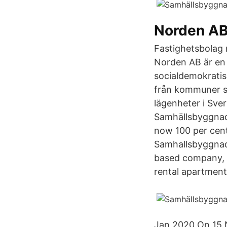
Norden AB
Fastighetsbolag 
Norden AB är en 
socialdemokratisk
från kommuner so
lägenheter i Sve
Samhällsbyggnad
now 100 per cent 
Samhallsbyggnads
based company, w
rental apartment
Jan 2020 On 15 