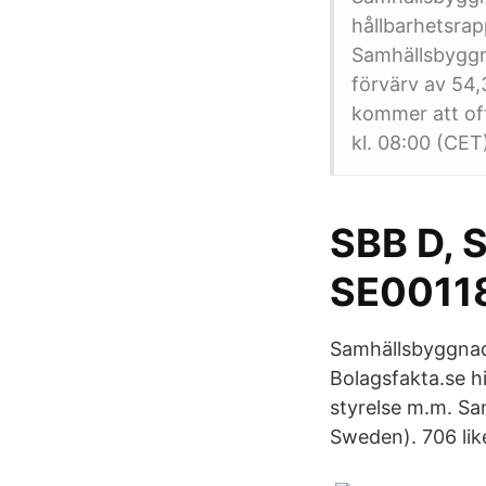
hållbarhetsra
Samhällsbyggna
förvärv av 54
kommer att off
kl. 08:00 (CET
SBB D, 
SE0011
Samhällsbyggnad
Bolagsfakta.se hi
styrelse m.m. S
Sweden). 706 like