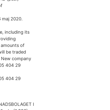
of
6 maj 2020.
 including its
roviding
 amounts of
ill be traded
B. New company
05 404 29
05 404 29
GGNADSBOLAGET I