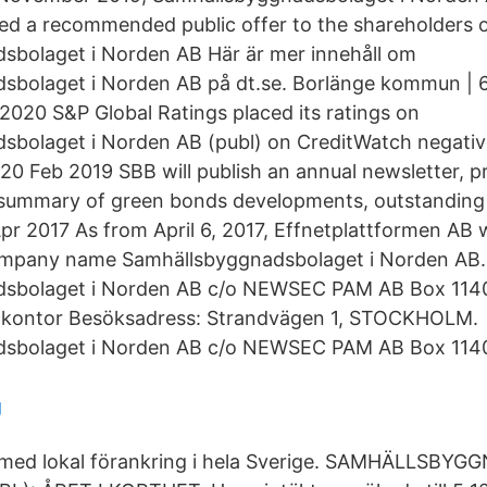
ed a recommended public offer to the shareholders 
sbolaget i Norden AB Här är mer innehåll om
sbolaget i Norden AB på dt.se. Borlänge kommun | 
020 S&P Global Ratings placed its ratings on
bolaget i Norden AB (publ) on CreditWatch negative,
0 Feb 2019 SBB will publish an annual newsletter, p
a summary of green bonds developments, outstanding
pr 2017 As from April 6, 2017, Effnetplattformen AB w
company name Samhällsbyggnadsbolaget i Norden A
dsbolaget i Norden AB c/o NEWSEC PAM AB Box 114
kontor Besöksadress: Strandvägen 1, STOCKHOLM.
dsbolaget i Norden AB c/o NEWSEC PAM AB Box 114
g
 med lokal förankring i hela Sverige. SAMHÄLLSBY