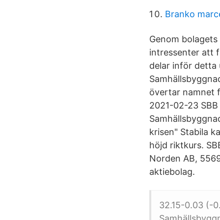
Branko marce
Genom bolagets
intressenter att 
delar inför detta 
Samhällsbyggnads
övertar namnet f
2021-02-23 SBB 
Samhällsbyggnads
krisen" Stabila k
höjd riktkurs. S
Norden AB, 55698
aktiebolag.
32.15-0.03 (-0
Samhällsbyggn