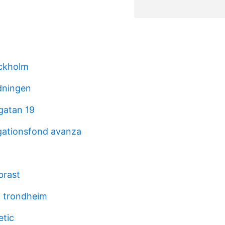
ckholm
dningen
atan 19
gationsfond avanza
prast
t trondheim
tic