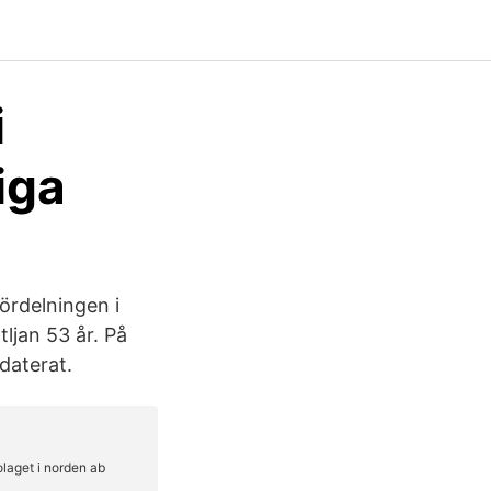
i
iga
rdelningen i
tljan 53 år. På
daterat.