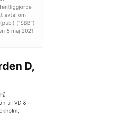
entliggjorde
t avtal om
(publ) (“SBB”)
den 5 maj 2021
rden D,
 På
n till VD &
ockholm,