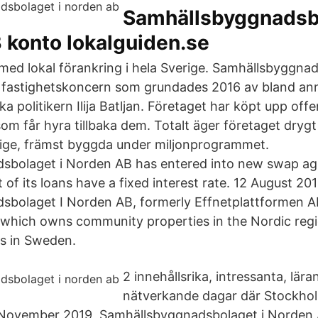
Samhällsbyggnadsbo
 konto lokalguiden.se
med lokal förankring i hela Sverige. Samhällsbyggnad
fastighetskoncern som grundades 2016 av bland ann
a politikern Ilija Batljan. Företaget har köpt upp offen
m får hyra tillbaka dem. Totalt äger företaget drygt
rige, främst byggda under miljonprogrammet.
sbolaget i Norden AB has entered into new swap a
of its loans have a fixed interest rate. 12 August 201
bolaget I Norden AB, formerly Effnetplattformen A
hich owns community properties in the Nordic regio
s in Sweden.
2 innehållsrika, intressanta, lär
nätverkande dagar där Stockho
November 2019, Samhällsbyggnadsbolaget i Norden 